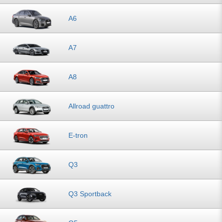
A6
A7
A8
Allroad guattro
E-tron
Q3
Q3 Sportback