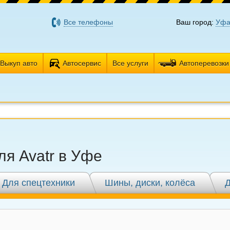
Все телефоны
Ваш город:
Уф
Выкуп авто
Автосервис
Все услуги
Автоперевозки
я Avatr в Уфе
Для спецтехники
Шины, диски, колёса
Д