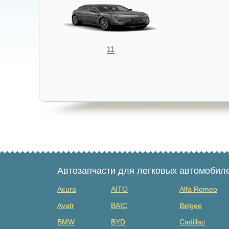
11
Автозапчасти для легковых автомобил
Acura
AITO
Alfa Romeo
Avatr
BAIC
Belgee
BMW
BYD
Cadillac