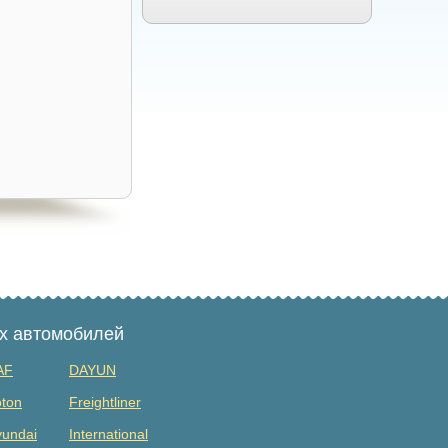
ых автомобилей
AF
DAYUN
ton
Freightliner
undai
International