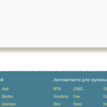
ей
Автозапчасти для грузов
Audi
BPW
CAMC
D
Bentley
Dongfeng
Faw
Fo
Changan
Hino
Howo
Hy